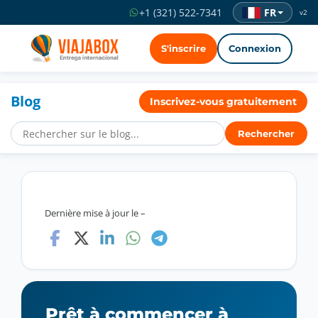
FR
+1 (321) 522-7341
v2
S'inscrire
Connexion
Blog
Inscrivez-vous gratuitement
Rechercher
Dernière mise à jour le –
Prêt à commencer à