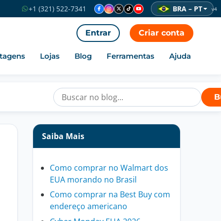
BRA – PT
+1 (321) 522-7341
v4
Entrar
Criar conta
tagens
Lojas
Blog
Ferramentas
Ajuda
B
Saiba Mais
Como comprar no Walmart dos
EUA morando no Brasil
Como comprar na Best Buy com
endereço americano