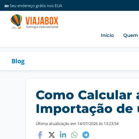
🏡 Seu endereço grátis nos EUA
💰 Consolidação de encomendas grátis
☎️ Atendimento via whatsapp
✈️ Redirecionando encomendas desde 2016
🎥 Ambiente monitorado 24 horas por dia
Início
Quem
💡 Crie sua conta gratuita
🏡 Seu endereço grátis nos EUA
Blog
Como Calcular 
Importação de
Última atualização em 14/07/2026 às 13:23:54