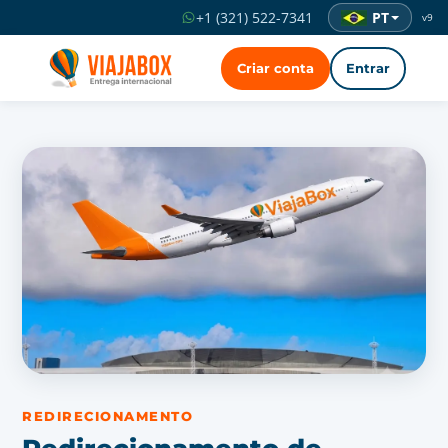
PT
+1 (321) 522-7341
v9
Criar conta
Entrar
REDIRECIONAMENTO