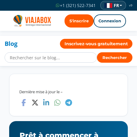
FR
+1 (321) 522-7341
v9
S'inscrire
Connexion
Blog
Inscrivez-vous gratuitement
Rechercher
Dernière mise à jour le –
Prêt à commencer à